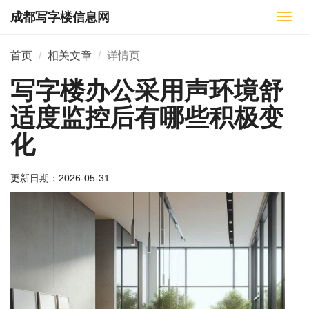
成都写字楼信息网
切
换
导
首页
相关文章
详情页
航
写字楼办公采用声环境舒
适度监控后有哪些积极变
化
更新日期：
2026-05-31