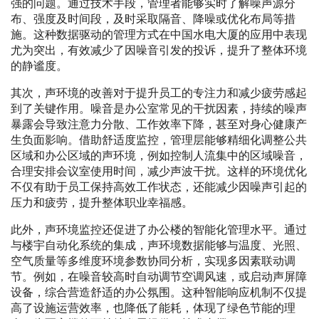
强的问题。通过技术手段，管理者能够实时了解噪声源分
布、强度及时间段，及时采取隔音、降噪或优化布局等措
施。这种数据驱动的管理方式在中国水电大厦的应用中表现
尤为突出，有效减少了因噪音引发的投诉，提升了整体环境
的静谧度。
其次，声环境的改善对于提升员工的专注力和减少疲劳感起
到了关键作用。噪音是办公室常见的干扰因素，持续的噪声
暴露会导致注意力分散、工作效率下降，甚至对身心健康产
生负面影响。借助舒适度监控，管理层能够精细化调整公共
区域和办公区域的声环境，例如控制人流集中的区域噪音，
合理安排会议室使用时间，减少声波干扰。这样的环境优化
不仅有助于员工保持高效工作状态，还能减少因噪声引起的
压力和疲劳，提升整体职业幸福感。
此外，声环境监控还促进了办公楼的智能化管理水平。通过
与楼宇自动化系统的集成，声环境数据能够与温度、光照、
空气质量等多维度环境参数协同分析，实现多因素联动调
节。例如，在噪音较高时自动调节空调风速，或启动声屏障
设备，综合营造舒适的办公氛围。这种智能响应机制不仅提
高了设施运营效率，也降低了能耗，体现了绿色节能的理